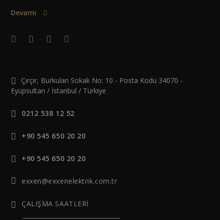
Devamı
Çırçır, Burkulan Sokak No: 10 - Posta Kodu 34070 -
Eyüpsultan / İstanbul / Türkiye
0212 538 12 52
+90 545 650 20 20
+90 545 650 20 20
exxen@exxenelektrik.com.tr
ÇALIŞMA SAATLERİ
______________________________