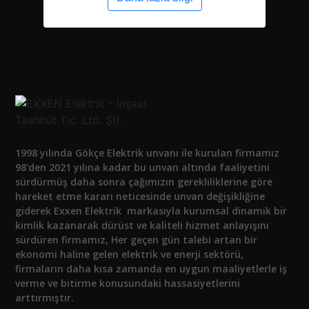
1998 yılında Gökçe Elektrik unvanı ile kurulan firmamız
98'den 2021 yılına kadar bu unvan altında faaliyetini
sürdürmüş daha sonra çağımızın gerekliliklerine göre
hareket etme kararı neticesinde unvan değişikliğine
giderek Exxen Elektrik markasıyla kurumsal dinamik bir
kimlik kazanarak dürüst ve kaliteli hizmet anlayışını
sürdüren firmamız, Her geçen gün talebi artan bir
ekonomi haline gelen elektrik ve enerji sektörü,
firmaların daha kısa zamanda en uygun maaliyetlerle iş
verme ve bitirme konusundaki hassasiyetlerini
arttırmıştır.