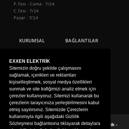
P.Tesi - Cuma :
7/24
C.Tesi : 7/24
Pazar : 7/24
KURUMSAL
BAĞLANTILAR
Hakkımızda
Projelerimiz
Firma Logosu
Referanslarımız
EXXEN ELEKTRİK
Sitemizin doğru şekilde çalışmasını
İnsan Kaynakları
Hizmetlerimiz
sağlamak, içerikleri ve reklamları
Belgelerimiz
Blog ve Haberler
kişiselleştirmek, sosyal medya özellikleri
Hesap Numaralarımız
sunmak ve site trafiğimizi analiz etmek için
Bize Ulaşın
çerezler kullanıyoruz. Sitemizi kullanarak bu
çerezlerin tarayıcınıza yerleştirilmesini kabul
etmiş sayılırsınız. Sitemizde Çerezlerin
kullanımıyla ilgili aşağıdaki Gizlilik
Sözleşmesi bağlantısına tıklayarak detaylara
○● Tüm Hakları Saklıdır © 2021 | EXXEN Elektrik -