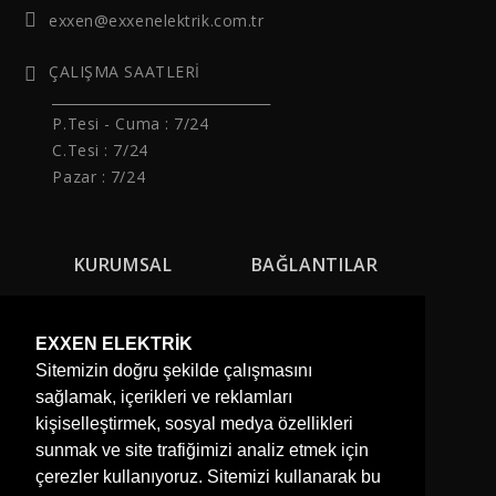
exxen@exxenelektrik.com.tr
ÇALIŞMA SAATLERİ
______________________________
P.Tesi - Cuma :
7/24
C.Tesi : 7/24
Pazar : 7/24
KURUMSAL
BAĞLANTILAR
Hakkımızda
Projelerimiz
Firma Logosu
Referanslarımız
EXXEN ELEKTRİK
Sitemizin doğru şekilde çalışmasını
İnsan Kaynakları
Hizmetlerimiz
sağlamak, içerikleri ve reklamları
Belgelerimiz
Blog ve Haberler
kişiselleştirmek, sosyal medya özellikleri
Hesap Numaralarımız
sunmak ve site trafiğimizi analiz etmek için
Bize Ulaşın
çerezler kullanıyoruz. Sitemizi kullanarak bu