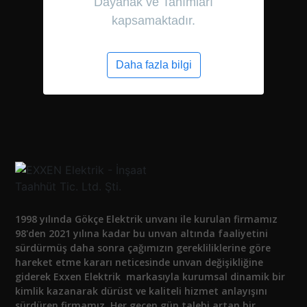
Dayanak ve Tanımları
kapsamaktadır.
Daha fazla bilgi
1998 yılında Gökçe Elektrik unvanı ile kurulan firmamız
98'den 2021 yılına kadar bu unvan altında faaliyetini
sürdürmüş daha sonra çağımızın gerekliliklerine göre
hareket etme kararı neticesinde unvan değişikliğine
giderek Exxen Elektrik markasıyla kurumsal dinamik bir
kimlik kazanarak dürüst ve kaliteli hizmet anlayışını
sürdüren firmamız, Her geçen gün talebi artan bir