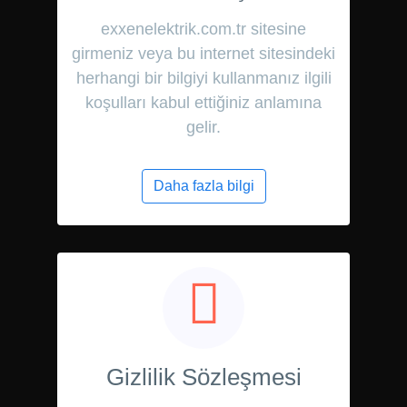
exxenelektrik.com.tr sitesine
girmeniz veya bu internet sitesindeki
herhangi bir bilgiyi kullanmanız ilgili
koşulları kabul ettiğiniz anlamına
gelir.
Daha fazla bilgi
Gizlilik Sözleşmesi