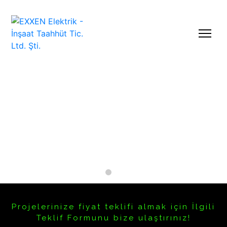
"HAYATINIZIN HER
EKSENİNDE"
25 Yıllık kapsamlı iş tecrübemiz ile
profesyonel ekip ve ekipmanımızla
hayatınızın her eksenine
dokunuyoruz.
Projelerinize fiyat teklifi almak için İlgili
Teklif Formunu bize ulaştırınız!